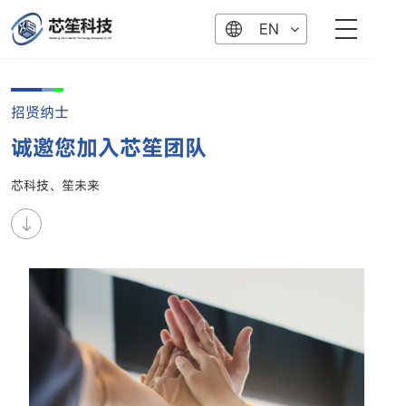
EN
招贤纳士
诚邀您加入芯笙团队
芯科技、笙未来