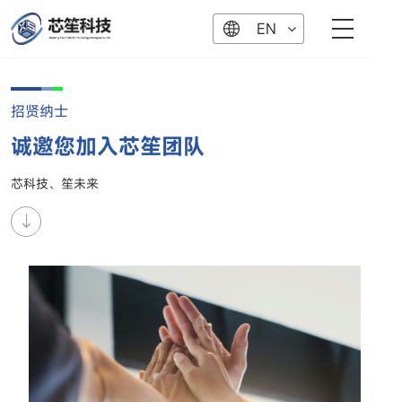
EN
招贤纳士
诚邀您加入芯笙团队
芯科技、笙未来