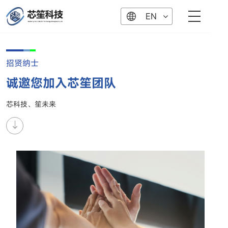
EN
招贤纳士
诚邀您加入芯笙团队
芯科技、笙未来