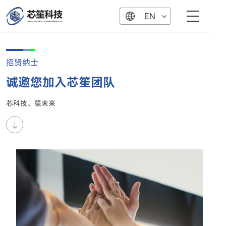
EN
招贤纳士
诚邀您加入芯笙团队
芯科技、笙未来