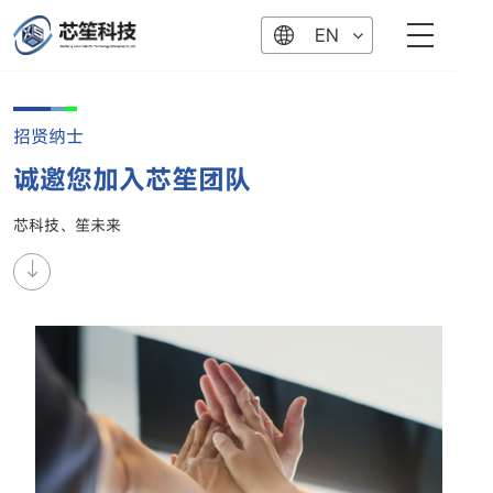
EN
招贤纳士
诚邀您加入芯笙团队
芯科技、笙未来