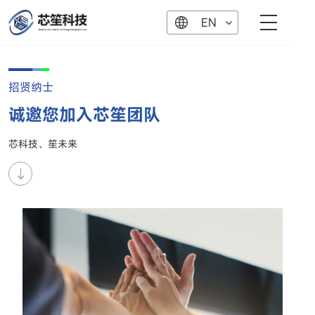
EN
招贤纳士
诚邀您加入芯笙团队
芯科技、笙未来