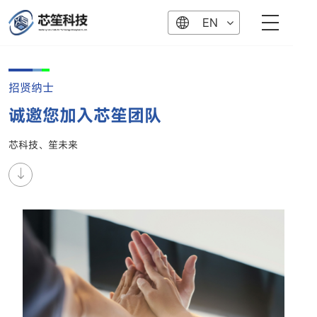
EN
招贤纳士
诚邀您加入芯笙团队
芯科技、笙未来