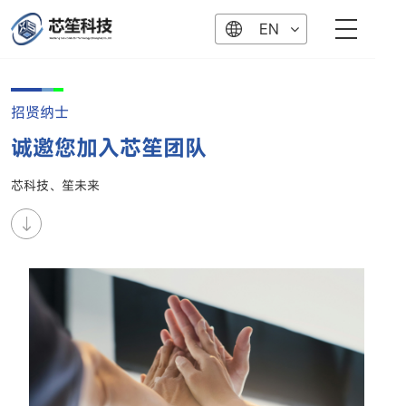
EN
招贤纳士
诚邀您加入芯笙团队
芯科技、笙未来