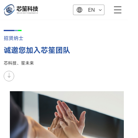
EN
招贤纳士
诚邀您加入芯笙团队
芯科技、笙未来