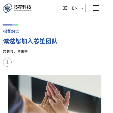
EN
招贤纳士
诚邀您加入芯笙团队
芯科技、笙未来