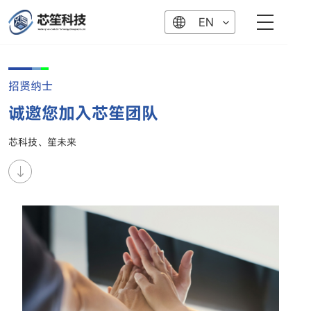
EN
招贤纳士
诚邀您加入芯笙团队
芯科技、笙未来