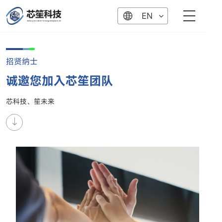
EN
招贤纳士
诚邀您加入芯笙团队
芯科技、笙未来