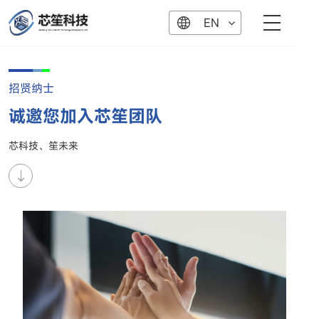
EN
招贤纳士
诚邀您加入芯笙团队
芯科技、笙未来