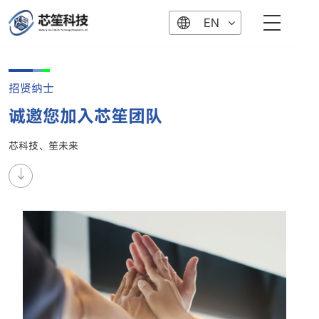
EN
招贤纳士
诚邀您加入芯笙团队
芯科技、笙未来