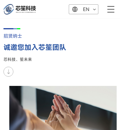
EN
招贤纳士
诚邀您加入芯笙团队
芯科技、笙未来