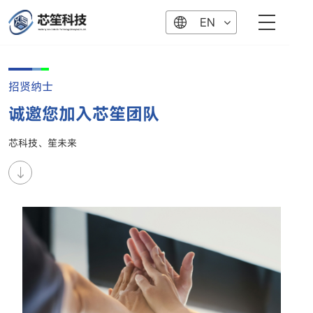
EN
招贤纳士
诚邀您加入芯笙团队
芯科技、笙未来