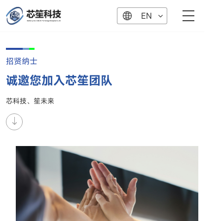
EN
招贤纳士
诚邀您加入芯笙团队
芯科技、笙未来