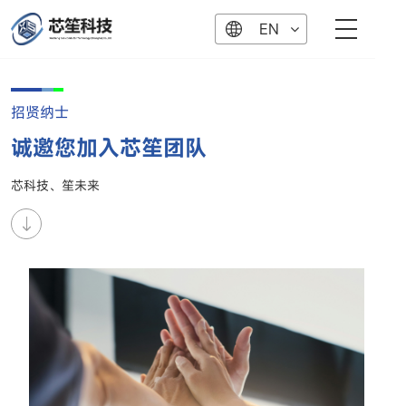
EN
招贤纳士
诚邀您加入芯笙团队
芯科技、笙未来