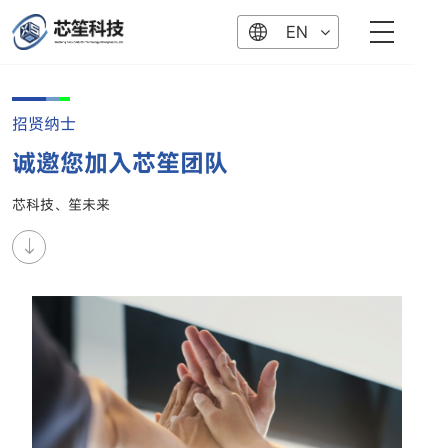
EN
招贤纳士
诚邀您加入芯笙团队
芯科技、笙未来