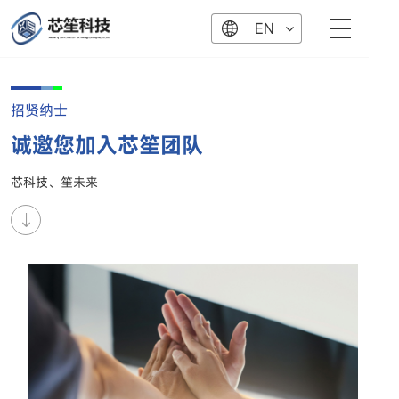
EN
招贤纳士
诚邀您加入芯笙团队
芯科技、笙未来