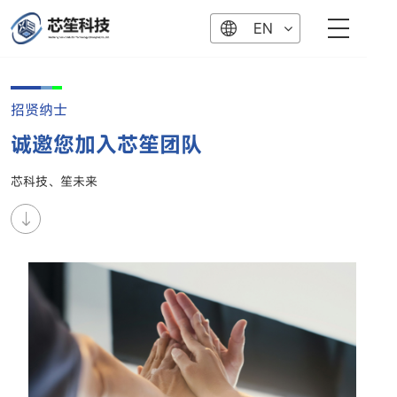
EN
招贤纳士
诚邀您加入芯笙团队
芯科技、笙未来