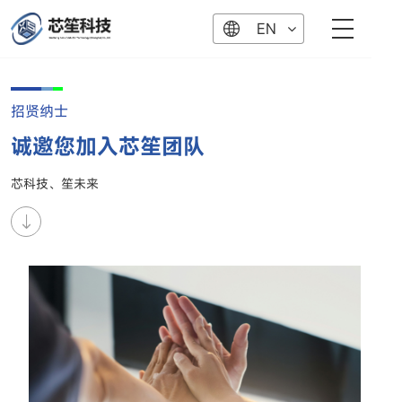
EN
招贤纳士
诚邀您加入芯笙团队
芯科技、笙未来