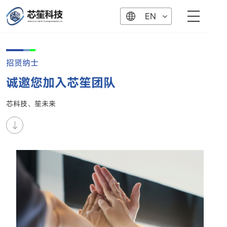
EN
招贤纳士
诚邀您加入芯笙团队
芯科技、笙未来