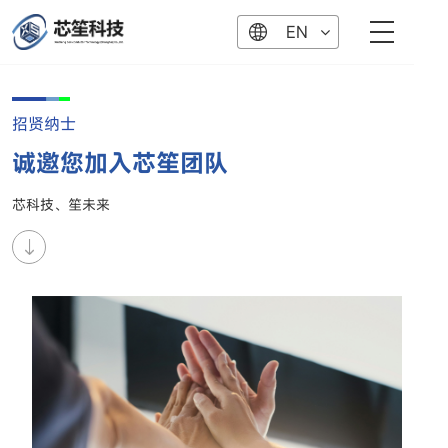
EN
招贤纳士
诚邀您加入芯笙团队
芯科技、笙未来