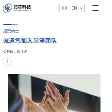
EN
招贤纳士
诚邀您加入芯笙团队
芯科技、笙未来