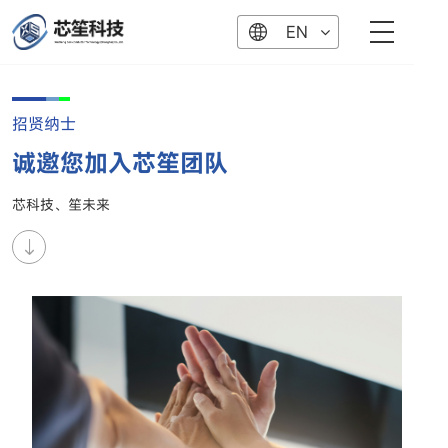
EN
招贤纳士
诚邀您加入芯笙团队
芯科技、笙未来