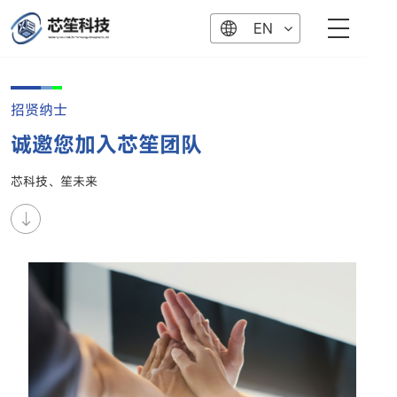
EN
招贤纳士
诚邀您加入芯笙团队
芯科技、笙未来