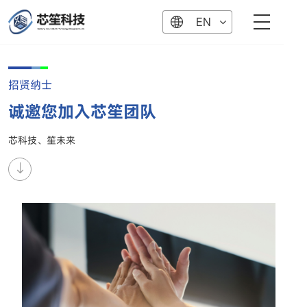
EN
招贤纳士
诚邀您加入芯笙团队
芯科技、笙未来