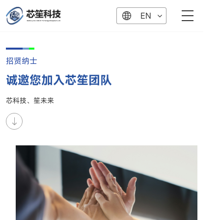
EN
招贤纳士
诚邀您加入芯笙团队
芯科技、笙未来