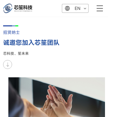
EN
招贤纳士
诚邀您加入芯笙团队
芯科技、笙未来