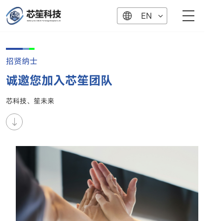
EN
招贤纳士
诚邀您加入芯笙团队
芯科技、笙未来