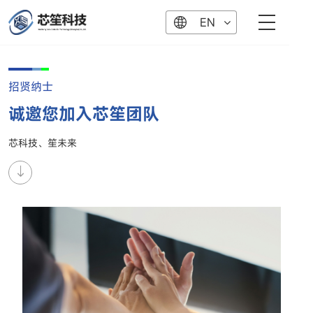
EN
招贤纳士
诚邀您加入芯笙团队
芯科技、笙未来