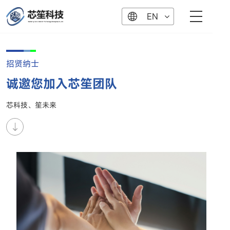
EN
招贤纳士
诚邀您加入芯笙团队
芯科技、笙未来