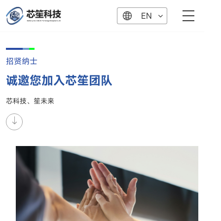
EN
招贤纳士
诚邀您加入芯笙团队
芯科技、笙未来