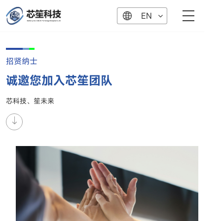
EN
招贤纳士
诚邀您加入芯笙团队
芯科技、笙未来