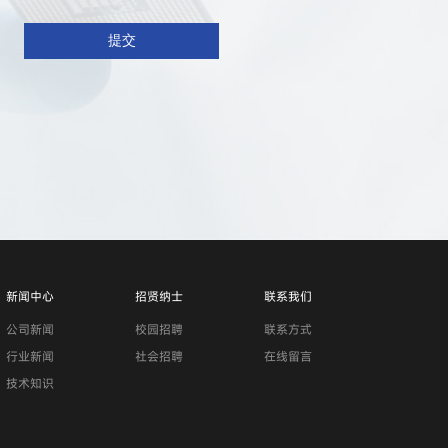
提交
新闻中心
招贤纳士
联系我们
公司新闻
校园招聘
联系方式
行业新闻
社会招聘
在线留言
技术知识