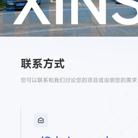
联系方式
您可以联系和我们讨论您的项目或说明您的需求