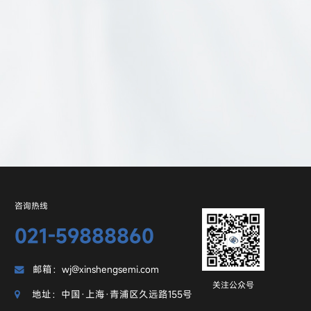
咨询热线
021-59888860
邮箱：wj@xinshengsemi.com
关注公众号
地址：中国·上海·青浦区久远路155号