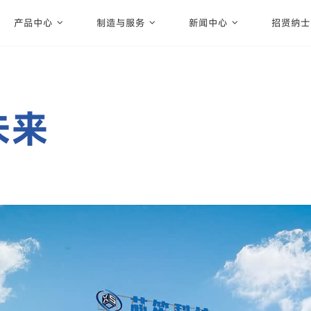
产品中心
制造与服务
新闻中心
招贤纳士
未来